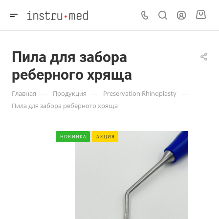
Пила для забора
реберного хряща
—
—
—
Главная
Продукция
Preservation Rhinoplasty
Пила для забора реберного хряща
НОВИНКА
АКЦИЯ