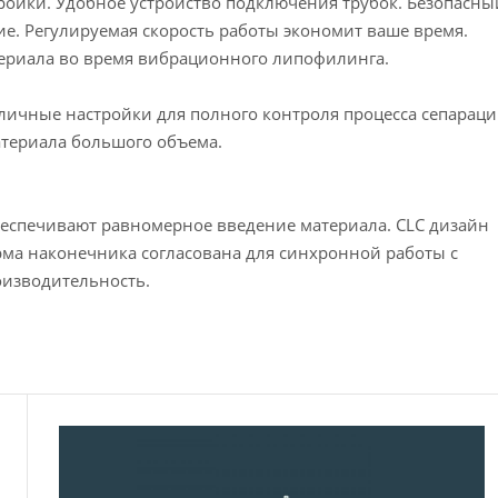
ройки. Удобное устройство подключения трубок. Безопасны
ие. Регулируемая скорость работы экономит ваше время.
ериала во время вибрационного липофилинга.
зличные настройки для полного контроля процесса сепараци
атериала большого объема.
еспечивают равномерное введение материала. CLC дизайн
рма наконечника согласована для синхронной работы с
оизводительность.