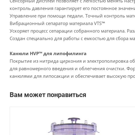
Сенсорный дисплей позволяет с легкоcтью менять наст
контроль давления гарантирует его постоянное значен
Управление при помощи педали. Точный контроль мат
Вибрационный сепаратор материала VTS™
Ускоряет процесс сепарации собранного материала. Ра
Создан специально для работы с емкостью для сбора м
Канюли HVP™ для липофилинга
Покрытие из нитрида циркония и электрополировка об
для равномерного введения и облегчения очистки. Фо
канюлями для липосакции и обеспечивает высокую пр
Вам может понравиться
Материал
металл/пластик