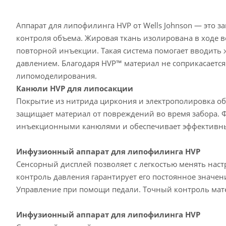
Аппарат для липофилинга HVP от Wells Johnson — это з
контроля объема. Жировая ткань изолирована в ходе в
повторной инъекции. Такая система помогает вводить
давлением. Благодаря HVP™ материал не соприкасается
липомоделирования.
Канюли HVP для липосакции
Покрытие из нитрида циркония и электрополировка об
защищает материал от повреждений во время забора. 
инъекционными канюлями и обеспечивает эффективны
Инфузионный аппарат для липофилинга HVP
Сенсорный дисплей позволяет с легкоcтью менять наст
контроль давления гарантирует его постоянное значен
Управление при помощи педали. Точный контроль мат
Инфузионный аппарат для липофилинга HVP