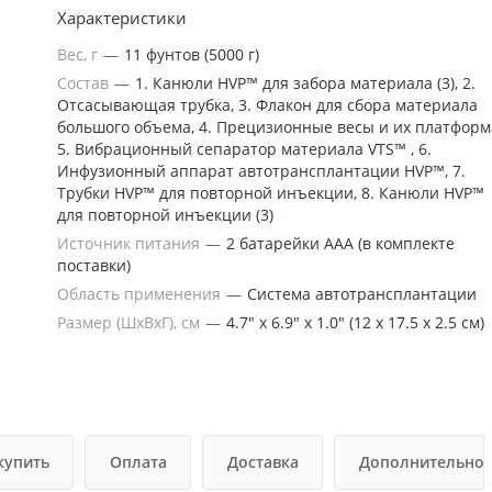
Характеристики
скоростью и давлением. Благодаря HVP™ материал не
соприкасается с воздухом. Это существенно повышает
Вес, г
—
11 фунтов (5000 г)
безопасность липомоделирования.
Состав
—
1. Канюли HVP™ для забора материала (3), 2.
Отсасывающая трубка, 3. Флакон для сбора материала
большого объема, 4. Прецизионные весы и их платформ
5. Вибрационный сепаратор материала VTS™ , 6.
Инфузионный аппарат автотрансплантации HVP™, 7.
Трубки HVP™ для повторной инъекции, 8. Канюли HVP™
для повторной инъекции (3)
Источник питания
—
2 батарейки ААА (в комплекте
поставки)
Область применения
—
Система автотрансплантации
Размер (ШxВxГ), см
—
4.7" x 6.9" x 1.0" (12 x 17.5 x 2.5 см)
купить
Оплата
Доставка
Дополнительно