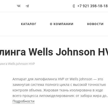
+7 921 398-18-18
КАТАЛОГ
О КОМПАНИИ
НОВОСТИ
линга Wells Johnson H
инга Wells Johnson HVP
Аппарат для липофилинга HVP от Wells Johnson — это
замкнутая система полного цикла с высокой точностью
контроля объема. Жировая ткань изолирована в ходе
всего процесса липомоделирования: от забора жира до
его повторной инъекции. Такая система помогает вводи
Подробности
живую жировую ткань и высокоточно управлять